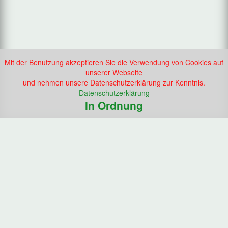
Mit der Benutzung akzeptieren Sie die Verwendung von Cookies auf
unserer Webseite
und nehmen unsere Datenschutzerklärung zur Kenntnis.
Datenschutzerklärung
In Ordnung
Vierländer Schützengesellschaft von 1592 e.V.
Neuengammer Hausdeich 167
21039 Hamburg
Tel.: +49 (0) 723 35 21
Startseite
Impressum
Datenschutz
Downloads
Nachricht schicken
Anmelden